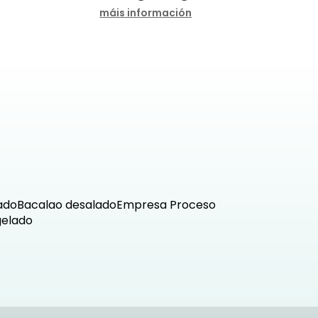
máis información
ado
Bacalao desalado
Empresa
Proceso
gelado