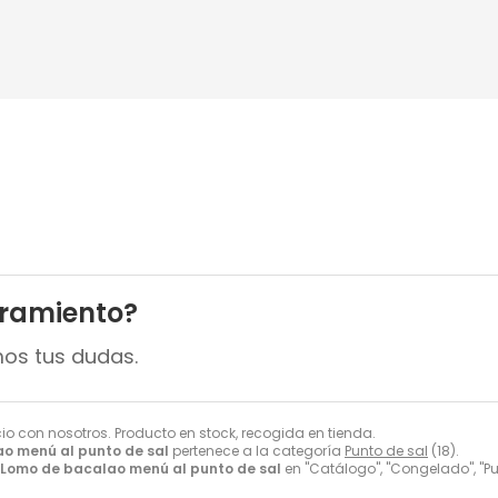
oramiento?
mos tus dudas.
cio con nosotros. Producto en stock, recogida en tienda.
o menú al punto de sal
pertenece a la categoría
Punto de sal
(18).
Lomo de bacalao menú al punto de sal
en "Catálogo", "Congelado", "Pu