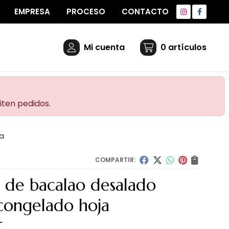
EMPRESA
PROCESO
CONTACTO
Mi cuenta
0
artículos
iten pedidos.
ja
COMPARTIR:
s de bacalao desalado
acongelado hoja