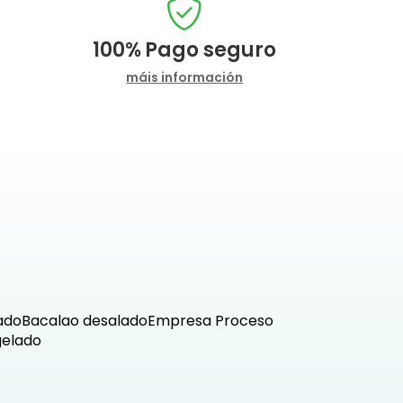
100%
Pago seguro
máis información
ado
Bacalao desalado
Empresa
Proceso
gelado