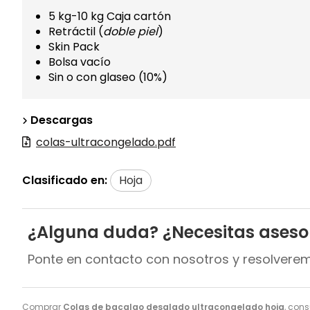
5 kg-10 kg Caja cartón
Retráctil (
doble piel
)
Skin Pack
Bolsa vacío
Sin o con glaseo (10%)
Descargas
colas-ultracongelado.pdf
Clasificado en:
Hoja
¿Alguna duda? ¿Necesitas ases
Ponte en contacto con nosotros y resolvere
Comprar
Colas de bacalao desalado ultracongelado hoja
, cons