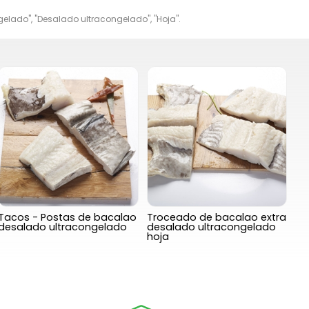
elado", "Desalado ultracongelado", "Hoja".
Tacos - Postas de bacalao
Troceado de bacalao extra
desalado ultracongelado
desalado ultracongelado
hoja