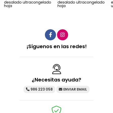
desalado ultracongelado
desalado ultracongelado
e
hoja
hoja
u
¡Síguenos en las redes!
¿Necesitas ayuda?
986 223 058
ENVIAR EMAIL