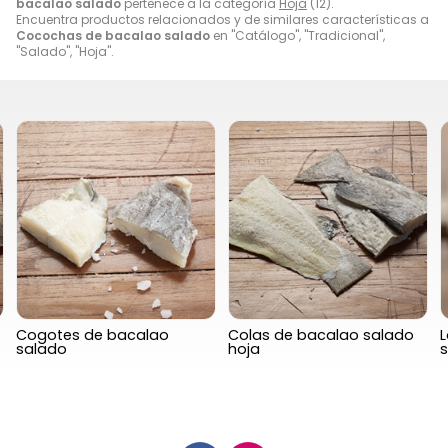
bacalao salado
pertenece a la categoría
Hoja
(12).
Encuentra productos relacionados y de similares características a
Cocochas de bacalao salado
en "Catálogo", "Tradicional",
"Salado", "Hoja".
Cogotes de bacalao
Colas de bacalao salado
salado
hoja
s